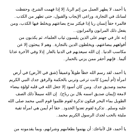
يا أحمد، لا يطهر العمل من إثم الربا، إلا إذا فهمت الشرع، وحفظت
لسانك في التجارة، وراعى الإيجاب والقبول، حتى تطهر من الكذب..
فالمرء حقاً إنسان ربا إذا فيكثر مدح بضاعتهم ويخلط فيها الكذب، ومن
يفعل ذلك المرابون والمرابون...
إنه عار في جهنم على الذين يلبسون ثياب العلماء، ثم يكذبون من
أفواههم ببضاعتهم، ويخلطون الدين بالتجارة.. وهم لا يبحثون إلا عن
مكاسب الدنيا.. إن الله سيعذبهم في الدنيا بالعار. إذلا وفي الآخرة عذابا
أليما.. فإنهم أحقر ممن يزني بالحمار..
يا أحمد، لقد رسم الله خطاً طويلاً وعميقاً (شق في الأرض) في أرض
امرأة (أم أيمن) كانت ترعى وتربي بالحكمة والرفق جدك النبي الكريم
محمد وصديق جدك. ومن كان أسود إلا جعل الله في قلبه لؤلؤة بيضاء
لامعة (إيمان صديق اسمه بلال بن رباح). إن الله سيملأ ذلك الصف
الطويل بماء البحر فيكون تذكرة لقوم ظلموا قوم النبي محمد صلى الله
عليه وسلم.. تذكرة لقوم تعدوا الحدود.. حقا أم أيمن هي امرأة تقية
مليئة بالحب لجدك الرسول الكريم محمد..
يا أحمد، قل لأتباعك: أن يهتموا بطعامهم وشرابهم، وبما يقدمونه من