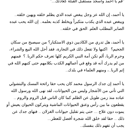
"قم يا أحمد واسجد مستقبل القبلة كعادتك..."
يا أحمد، إن الله عز وجل يبغض عبده الذي يظلم خلقه ويهين خلقه..
ويبغض عبده الذي يكذب متكبراً ويخلط كذبه بعلمه.. إن الله يحب عبده
الصابر المطلب العلم. الحق في خلقه..
يا أحمد، هل تدري من الكاذبين ذوي الاستكبار؟ من سيصبح من سكان
الجحيم؟ اكتبها ولا تفعل ذلك في التجارة، فقد أحل الله البيع والشراء،
وحرم الربا، ألم تكن أمة النبي الكريم كلها تعرف حكم الربا. ؟ فمنهم
من لم يدرك أنه قد وقع في أعمالهم الكذب بكلامهم حتى كتبهم الله في
إثم الربا..، ومنهم العلماء في بلدك..
يا أحمد إن جدك الرسول محمد كان يحب حقا رائحة المسك والبتشولي
التي تأتي من الأشجار وليس من الحيوانات، لقد نهى الله ورسول الله
عباده منذ زمن طويل عن الظلم كما كان الناس قبل الروم والروم ..
يقطعون ما بين رأس وعنق الحيوانات الماشية ويتركون الحيوان يعيش أو
يموت دون علاج ... حتى يتم تقليل حيوانات الغزلان .. فنهاى جدك عن
ذلك .. حقا لقد خلق الله شجرة أفضل للعطر...
يجب أن تفهم ذلك بنفسك..