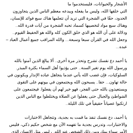
الأشجار والحيوانات، فليستخدموا ما
التي خلقها الله، وليس ما يفعله ويبدعه معظم الناس الذين يتجاوزون
الحدود، حقًا في الشجرة التي تريد أن تتعلمها هناك سبع فوائد للإنسان،
وهناك سبع مواد لتخصيبها كسماد تحبه الشجرة من آيات قدرة الله..
ودلالة على أن الله هو الذي خلق الكون كله والله هو الحفيظ القيوم..
وجعل الله في القرآن سبعا وسبعة... والله المراقب جميع أعمال العباد –
عبده...
يا أحمد دع نفسك تشرح وتحذر مرة أخرى.. ألا يبالغ الذين آمنوا بالله
ورسول الله يوم تغير السنة.. حتى يؤذيوا أهل السماء بكثرة المبذر.
السلوكيات، فإن غضب الله يأتي عندما يتجاهل عباده الإنذار ويكونون في
حالة تهاون... حقا.. يسبحون الله ويجتمعون في بيوتهم على التقوى
ويستعيذون بالله حتى الفجر، فهو خير لهم أن يفعلوا. فيجتمعون على
الشواطئ والجبال حتى يغفلوا عن الصلاة ويختلطوا مع الناس الذين
ارتكبوا عصياناً حقيقياً في تلك الليلة..
يا أحمد، دع نفسك تنفذ ما قمت به بجدية، وتتجاهل الاختبارات
والاختبارات، وتدرس بجدية ما تفهمه الآن مع شخص حكيم ذكي، فليس
الأمر سواء بينك وبين ذلك الشخص عند الله. ، ليس مثل الإنسان الذي