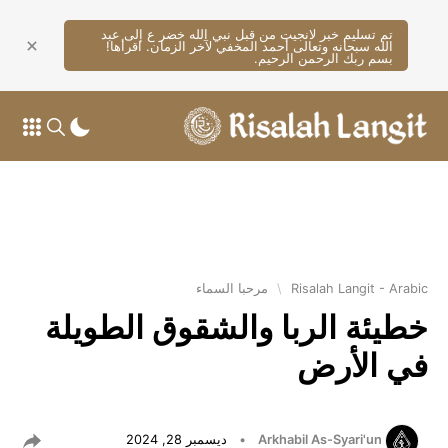
تم تسليم خبر لانجيت من قبل نبي الله خضر ع إلى عبد
الله سبحانه وتعالى أحمد المخفي لآخر الزمان. اقرأها!
بسم ربك الرحمن الرحيم.
Risalah Langit - Arabic
\
مرحبا السماء
خطيئة الربا والشقوق الطويلة
في الأرض
Arkhabil As-Syari'un
•
ديسمبر 28, 2024