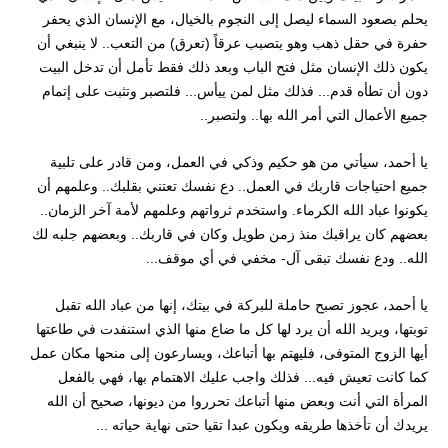
يحلم بصعود السماء ليصل إلى النجوم بالخيال، مع الإنسان الذي يحفر
حفرة في حقل ذهب وهو يتصبب عرقاً (تعرق) من التعب.. لا ينبغي أن
يكون ذلك الإنسان مثل فتح الباب وبعد ذلك فقط تأمل أن تدخل البيت
دون أن تطأه قدم... فذلك مثل لمن ييأس... فلتصبر وتثبت على إتمام
جميع الأعمال التي أمر الله بها.. ولتصبر..
يا أحمد، سيأتي من هو حكيم وذكي في العمل، ومن قادر على تلبية
جميع احتياجات قاربك في العمل.. دع نفسك تعتني بقلبك.. وعلمهم أن
يكونوا عباد الله الكرماء. واستخدم ثرواتهم وعلمهم لأمة آخر الزمان..
بعضهم كان يراقبك منذ زمن طويل وكان في قاربك.. وبعضهم جلبه لك
الله.. ودع نفسك تبقى آل- مخفي في أي موقف...
يا أحمد، عجوز تصبح حاملة للبركة في بيتك، إنها من عباد الله تقبل
توبتها، ويريد الله أن يرد لها كل ما ضاع منها الذي استنفدت في طاعتها
أيها الزوج المتوفى، فليهتم بها أتباعك، ويسارعون إلى منحها مكان عمل
كما كانت تعيش فيه... فذلك واجب عليك الاهتمام بها، فهي بالفعل
المرأة التي أنت وبعض منها أتباعك تحرروا من ديونها، صحيح أن الله
يريدك أن تأخذها طريقه ويكون عبدا تقيا حتى نهاية حياته ...