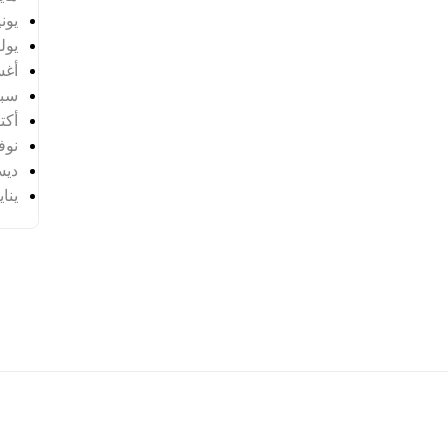
يونيو 
يوليو 
أغس
سبتم
أكتوب
نوفمب
ديسم
يناير 
Hak C