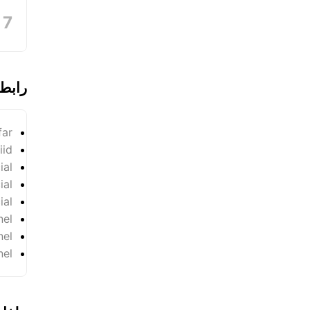
رابط
far
iid
ial
ial
ial
nel
nel
nel