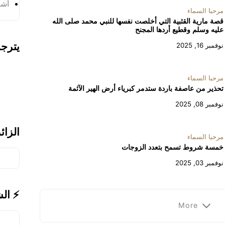
أشر
مرحبا السماء
قصة مارية القثبية التي أخلصت نفسها للنبي محمد صلى الله
عليه وسلم وقطيع أردها المجنح
يترج
نوفمبر 16, 2025
مرحبا السماء
تحذير من عاصفة باردة ستدمر كبرياء أرض الهير الآثمة
نوفمبر 08, 2025
الزائ
مرحبا السماء
خمسة شروط تسمح بتعدد الزوجات
نوفمبر 03, 2025
⚡ ال
More