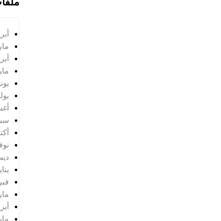
ملفا
أبريل
مارس
أبريل
مايو 4
يونيو 
يوليو 
أغس
سبتم
أكتوب
نوفمب
ديسم
يناير 
فبراي
مارس
أبريل
مايو 5