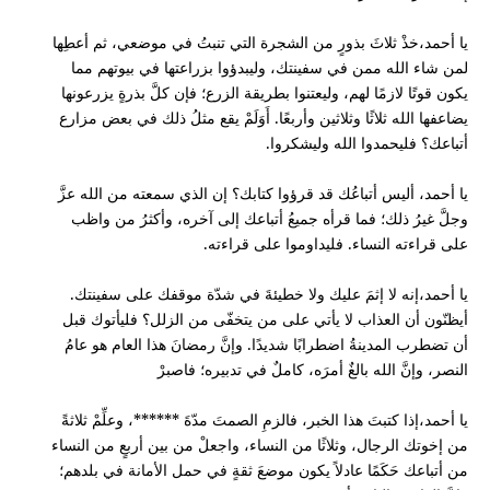
يا أحمد،خذْ ثلاثَ بذورٍ من الشجرة التي تنبتُ في موضعي، ثم أعطِها
لمن شاء الله ممن في سفينتك، وليبدؤوا بزراعتها في بيوتهم مما
يكون قوتًا لازمًا لهم، وليعتنوا بطريقة الزرع؛ فإن كلَّ بذرةٍ يزرعونها
يضاعفها الله ثلاثًا وثلاثين وأربعًا. أَوَلَمْ يقع مثلُ ذلك في بعض مزارع
أتباعك؟ فليحمدوا الله وليشكروا.
يا أحمد، أليس أتباعُك قد قرؤوا كتابك؟ إن الذي سمعته من الله عزَّ
وجلَّ غيرُ ذلك؛ فما قرأه جميعُ أتباعك إلى آخره، وأكثرُ من واظب
على قراءته النساء. فليداوموا على قراءته.
يا أحمد،إنه لا إثمَ عليك ولا خطيئةَ في شدّة موقفك على سفينتك.
أيظنّون أن العذاب لا يأتي على من يتخفّى من الزلل؟ فليأتوك قبل
أن تضطرب المدينةُ اضطرابًا شديدًا. وإنَّ رمضانَ هذا العام هو عامُ
النصر، وإنَّ الله بالغٌ أمرَه، كاملٌ في تدبيره؛ فاصبرْ
يا أحمد،إذا كتبتَ هذا الخبر، فالزمِ الصمتَ مدّةَ ******، وعلِّمْ ثلاثةً
من إخوتك الرجال، وثلاثًا من النساء، واجعلْ من بين أربعٍ من النساء
من أتباعك حَكَمًا عادلاً يكون موضعَ ثقةٍ في حمل الأمانة في بلدهم؛