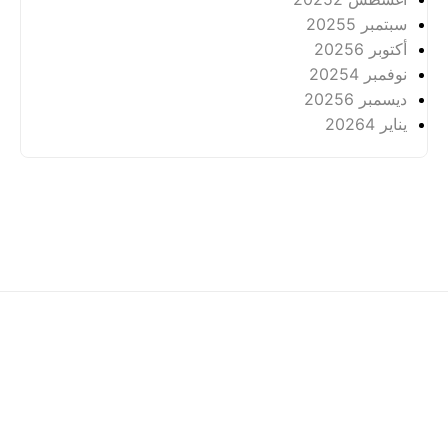
سبتمبر 2025
5
أكتوبر 2025
6
نوفمبر 2025
4
ديسمبر 2025
6
يناير 2026
4
عن
خصوصية
Hak Cipta Terpelihara ©
2026 -
Arkhabil As-Syari'un.