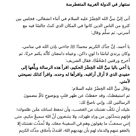
ستنهار في الدولة الغربية المتغطرسة
أتى إليَّ نبيُّ الله الخِضْرُ عليه السلام في أثناء انشغالي، فجلس بين
كثرةٍ من الناس الذين كانوا في المكان الذي كنتُ جالسًا فيه مع
أسرتي، ثم سلَّم وقال:
يا أحمد، إنَّ جدَّك الكريم محمدًا ﷺ جاءني بإذن الله في منامي،
وكان يرتدي لباسًا ذا لونٍ داكن، وعيناه دامعتان كأنَّه يكتم حزنًا، ثم
أخرج ورقتين (صُحُفًا)، فقال الشريف:
يا أخي باليا نبيَّ الله الخِضْرَ الحكيم، اقرأ هذه الرسالة وبلِّغها إلى
حفيدي الذي لا أزال أراقبه، واقرأها له وحده، واقرأ كذلك نصيحتي
لأمتي.
وقال نبيُّ الله الخِضْرُ عليه السلام:
ثم استيقظتُ، وقد حفظتُ عن ظهر قلبٍ وبوضوحٍ تامٍّ مضمونَ
الرسالتين لك. وإني ناصحٌ لك:
عليك أن تكفَّ نفسَك عن الغضب، وأن تحفظ لسانك عمَّن ظلموك؛
فإنهم يتحدَّثون من وراء ظهرك، ولا يشعرون أنَّ الله سميعٌ حكيم، حتى
إنني سمعتُ ما يقولون وهم في السفينة معك. ولا تُحدِّث نفسَك إلا
بالعفو عنهم والدعاء لهم بأن يهديهم الله، اقتداءً بأخلاق جدِّك الكريم