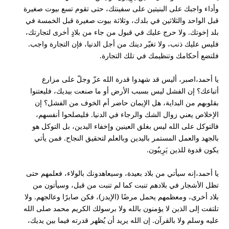
وأداء واجبك على البنيتين على سفينتك، حتى تقوم تسع بيوت صغيرة
قبل الواحد والثلاثين في بلدك، وثلاثة بيوت صغيرة قبل الخمسة في
بلد إخوتك. ولا حرج عليك في قبول من جاء من بلادٍ أخرى لتجارتك،
فليس عليك ذنب، ولا تغيّر دينك من أجل الدنيا، فإن التجارة واجب.
فلتضع أحكامك وتنظيمك في تلك التجارة.
يا أحمد،اصبر، أليس قد شهدوا قدرة الله عزّ وجلّ على مزارع
أتباعك؟ إن الفشل ليس بسبب الأرض أو ما صنعت بيديك، فليعتنوا
بقلوبهم من البداية، هل الإيمان حاضر أم الخوف من الفشل؟ إن
الإخلاص يعني زوال الشك والرجاء في الدنيا. فليصلحوا أنفسهم،
فالتوكل على الله ليس بغلق العينين وإخفاء اليدين، بل التوكل هو
بالجهد والعمل المستمر باليدين وبالعلم لتحقيق النجاح. فمن يأتي
يكون قدوة للذين يَرِيبُون.
يا أحمد،إنه سيأتي من بلاد بعيدة، وسيعاهدونك بالولاء، فعلمهم حتى
تظل الأشجار في بلادهم تنبت كما لم تنبت من قبل، وسيأتون من
بلاد أخرى، ومعظمهم يحمل مرضًا (الإيدز)، فكن صابرًا وعالجهم. ولا
تلتفت إلى الذين لا يؤمنون بالله ولا برسولك الكريم محمد صلى الله
عليه وسلم ولا بالقرآن. إن الله يريد أن يُظهر قدرته فيما بين يديك،