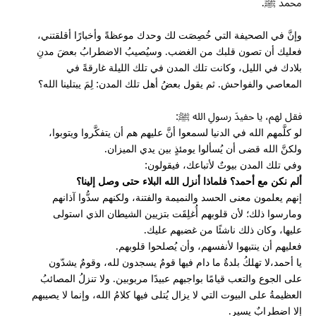
محمد ﷺ.
وإنَّ في الصحيفة التي خُصِصَت لك وحدك موعظةً وأخبارًا أقلقتني،
فعليك أن تصون قلبك من الغضب. وسيُصيبُ الاضطرابُ بعضَ مدنِ
بلادك في الليل، وكانت تلك المدن في تلك الليلة غارقةً في
المعاصي والفواحش. ثم يقول بعضُ أهل تلك المدن: لِمَ يبتلينا الله؟
فقل لهم، يا حفيدَ رسولِ الله ﷺ:
لو كلَّمهم الله في الدنيا لسمعوا أنَّ عليهم هم أن يتفكَّروا ويتوبوا،
ولكنَّ الله قضى أن يُسألوا يومئذٍ بين يدي الميزان.
وفي تلك المدن بيوتٌ لأتباعك، فيقولون:
ألم نكن مع أحمد؟ فلماذا أنزل الله البلاء حتى وصل إلينا؟
إنهم يعلمون معنى الحسد والنميمة والفتنة، ولكنهم سدُّوا آذانهم
ومارسوا ذلك؛ لأن قلوبهم أُغلِقَت بتزيين الشيطان الذي استولى
عليها، وكان ذلك ناشئًا من غضبهم عليك.
فعليهم أن ينتبهوا لأنفسهم، وأن يُصلحوا قلوبهم.
يا أحمد،لا تهلكُ بلدةٌ ما دام فيها قومٌ يسجدون لله، وقومٌ يشدّون
على الجوع والتعب قيامًا بواجبهم عبيدًا مربوبين. ولا تنزلُ المصائبُ
العظيمةُ على البيوت التي لا يزال يُتلى فيها كلامُ الله، وإنما لا يصيبهم
إلا اضطرابٌ يسير.