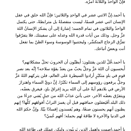
فإنَّ الواحدَ والثلاثةَ أمرُه.
يا أحمد،إنَّ الاثني عشر في الواحدِ والثلاثين؛ فإنَّ الله خلق في عقل
الإنسان اثني عشر قسمًا، ليست منفصلةً بل مترابطةً، حتى يكتمل
الواحدُ والثلاثون في تمام الجسد؛ إشارةً إلى أن يشكرَ الإنسانُ اللهَ
عزَّ وجل. وذلك من آيات قدرة الله وعدله على سفينتك. فلا يتفرّقوا
تفرُّق الزجاج المتكسِّر، وليجتنبوا الوسوسةَ وسوءَ الظنّ بما تفعل
أنت وبعضُ أتباعك.
يا أحمد،قُلْ للذين يقتتلون: أَيظنّون أن الحروبَ تحلّ مشكلاتهم؟
أَيحسبون أن اللهَ عزَّ وجلَّ يحبّ من يعتدّ بقوّة سلاحه؟ إنَّه بعد نصر
قومٍ في بلدٍ متكبّرٍ أرادوا السيطرةَ على العالم، فلن يتركهم اللهُ عزَّ
وجلَّ يرفعون رؤوسهم إلى السماء تكبّرًا. إنَّ دويَّ السماء واهتزازَ
الأرض في بلادهم آيةٌ على أن الله يريد إغراقَ بلدٍ، فيغرق بعضُه،
ويتفرّق بعضُه الآخر، حتى يأتيَ عذابُ الله من جبلٍ يُفني جزءًا من
ذلك البلد.أفَيَعقلون حماقتهم قبل أن يغمرَ الترابُ أفواهَهم كلَّها؟ إنهم
يظنون أنهم يحسنون صنعًا، وهم يُفسدون إفسادًا بيّنًا. وإنَّ حكمَ الله
في الدنيا والآخرة لا طاقةَ لهم بحمله؛ أفهم عُميٌ؟
يا أحمد،اصمت واهمل الذين يَرِيبُون، وليكن عملك في طاعة الله