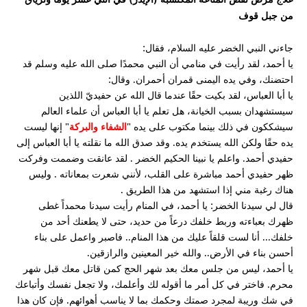
من جبل قوف
جاءني النبي الخضر عليه السلام، فقال:
يا أحمد، لقد رأيت في منامي أن النبي محمدًا صلى الله عليه وسلم قد
احتضنك، وفي يده اليمنى قمران أحمران. وقال:
يا أبا العباس، لقد بكيت حقًا عندما قال الله عن حفيديّ اللذين
سيستشهدان بسبب الخيانة، هل تعلم يا أبا العباس أن علماء العالم
سيشككون في ذلك بينما مكتوب على يده "
" إنها ليست
الشفاء والبركة
يده حقًا ولكن الله يستخدم يده. وقد صدق الله ما نقلته يا أبا العباس إلى
حفيدي أحمد. واعلم يا نبينا الحكيم الخضر . لقد عانقت وضممت وفركت
ظهر حفيدي أحمد مباشرة على القلب، لأنني شعرت بمعاناته . وليس
هناك رغبة مني إذا استشهد من هذا الطريق .
قال لي سيدنا الخضر: يا أحمد، في المنام رأيت سيدنا محمداً غطى
ظهرك بعباءته وربط خلفك درعاً من حديد، حتى لا يطعنك أحد من
خلفك... أنا لست قلقاً عليك من هذا المنام.. فاصبر واعمل على بناء
أحسن بناء في الأرض.. والله خير المعينين والرازقين.
يا أحمد، ليس من جلس معك بعد شهر الحج كمن قاتل معك قبل شهر
محرم. فاختر في كل أمر ما أقوله لك وأعلمك، ولا تجعل نفسك وأتباعك
في شك وريبة لمجرد صمتك وحكمك بما لا يناسب أهوائهم. فإن كان هذا