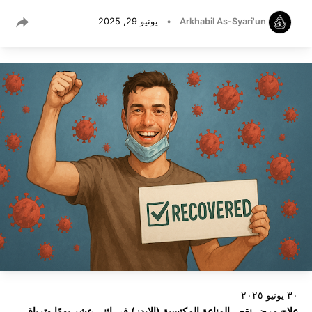
Arkhabil As-Syari'un
•
يونيو 29, 2025
٣٠ يونيو ٢٠٢٥
علاج مرض نقص المناعة المكتسبة (الإيدز) في اثني عشر يومًا وترياق