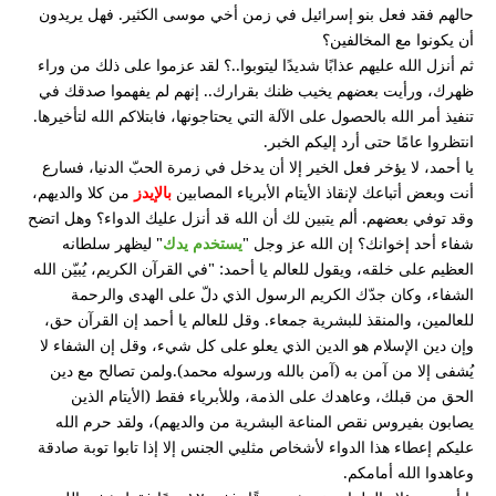
حالهم فقد فعل بنو إسرائيل في زمن أخي موسى الكثير. فهل يريدون
أن يكونوا مع المخالفين؟
ثم أنزل الله عليهم عذابًا شديدًا ليتوبوا..؟ لقد عزموا على ذلك من وراء
ظهرك، ورأيت بعضهم يخيب ظنك بقرارك.. إنهم لم يفهموا صدقك في
تنفيذ أمر الله بالحصول على الآلة التي يحتاجونها، فابتلاكم الله لتأخيرها.
انتظروا عامًا حتى أرد إليكم الخبر.
يا أحمد، لا يؤخر فعل الخير إلا أن يدخل في زمرة الحبّ الدنيا، فسارع
أنت وبعض أتباعك لإنقاذ الأيتام الأبرياء المصابين
من كلا والديهم،
بالإيدز
وقد توفي بعضهم. ألم يتبين لك أن الله قد أنزل عليك الدواء؟ وهل اتضح
شفاء أحد إخوانك؟ إن الله عز وجل "
" ليظهر سلطانه
يستخدم يدك
العظيم على خلقه، ويقول للعالم يا أحمد: "في القرآن الكريم، يُبيّن الله
الشفاء، وكان جدّك الكريم الرسول الذي دلّ على الهدى والرحمة
للعالمين، والمنقذ للبشرية جمعاء. وقل للعالم يا أحمد إن القرآن حق،
وإن دين الإسلام هو الدين الذي يعلو على كل شيء، وقل إن الشفاء لا
يُشفى إلا من آمن به (آمن بالله ورسوله محمد).ولمن تصالح مع دين
الحق من قبلك، وعاهدك على الذمة، وللأبرياء فقط (الأيتام الذين
يصابون بفيروس نقص المناعة البشرية من والديهم)، ولقد حرم الله
عليكم إعطاء هذا الدواء لأشخاص مثليي الجنس إلا إذا تابوا توبة صادقة
وعاهدوا الله أمامكم.