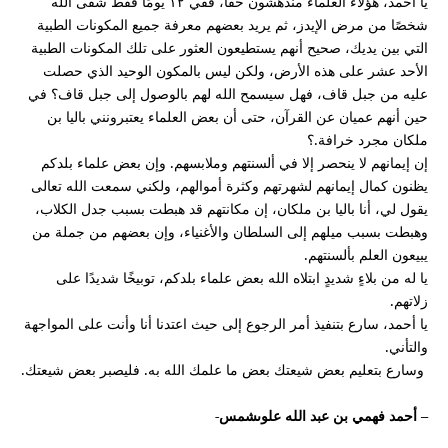
يا أحمد، هؤلاء العلماء مندهشون حقًا، ففي ١٢ يومًا فقط شفى الله
شخصًا من مرض الإيدز، ثم يريد بعضهم معرفة جميع المكونات الطبية
التي بين يديك، صحيح أنهم يستطيعون العثور على تلك المكونات الطبية
الأحد عشر على هذه الأرض، ولكن ليس بالمكون الوحيد الذي حصلت
عليه من جبل قاف، فهل سيسمح الله لهم بالوصول إلى جبل قاف؟ في
حين أنهم عميان عن القرآن، حتى أن بعض العلماء يعتبرونني باليا بن
ملكان مجرد خرافة.؟
إن إيمانهم لا ينحصر إلا في ألسنتهم وملابسهم. وإن بعض علماء بلدكم
يظنون كمال إيمانهم لشهرتهم وكثرة أموالهم، ولكني سمعت الله تعالى
يقول لي، أنا باليا بن ملكان، إن مكانتهم قد هبطت بسبب جدل الكلاب،
وهبطت بسبب ميلهم إلى السلطان والأغنياء، وإن بعضهم من جملة من
يبيعون العلم بألسنتهم.
يا له من بلاءٍ شديدٍ ابتلاه الله بعض علماء بلدكم، توبيخًا شديدًا على
زلاتهم.
يا أحمد، سارع بتنفيذ أمر الرجوع إلى حيث اعتدنا أنا وأنت على المواجهة
والتأني.
وسارع بتعليم بعض شيعتك بعض ما علمك الله به. فليصبر بعض شيعتك.
– أحمد فهمي بن عبد الله علوىشمس-