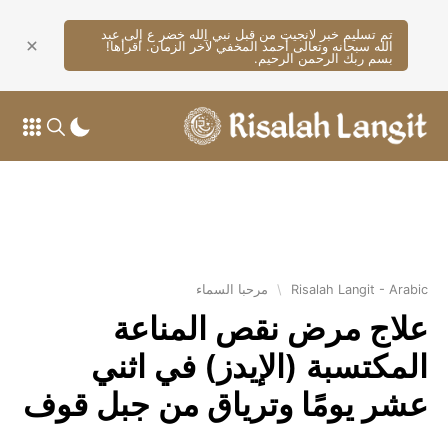
تم تسليم خبر لانجيت من قبل نبي الله خضر ع إلى عبد
الله سبحانه وتعالى أحمد المخفي لآخر الزمان. اقرأها!
بسم ربك الرحمن الرحيم.
Risalah Langit - Arabic
\
مرحبا السماء
علاج مرض نقص المناعة
المكتسبة (الإيدز) في اثني
عشر يومًا وترياق من جبل قوف