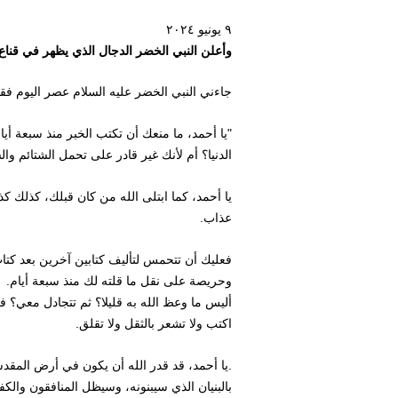
٩ يونيو ٢٠٢٤
وأعلن النبي الخضر الدجال الذي يظهر في قناع
جاءني النبي الخضر عليه السلام عصر اليوم فقا
"يا أحمد، ما منعك أن تكتب الخبر منذ سبعة أيا
الدنيا؟ أم لأنك غير قادر على تحمل الشتائم والش
يا أحمد، كما ابتلى الله من كان قبلك، كذلك كذ
عذاب.
فعليك أن تتحمس لتأليف كتابين آخرين بعد كتاب
وحريصة على نقل ما قلته لك منذ سبعة أيام.
أليس ما وعظ الله به قليلا؟ ثم تتجادل معي؟ ف
اكتب ولا تشعر بالثقل ولا تقلق.
.يا أحمد، قد قدر الله أن يكون في أرض المقدسة
بالبنيان الذي سيبنونه، وسيظل المنافقون والك