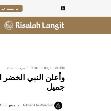
تم تسليم خبر 
Risalah Langit - Arabic
\
مرحبا السماء
وأعلن النبي الخضر ا
جميل
Arkhabil As-Syari'un
•
يونيو 08, 2024