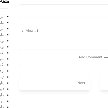
ملفا
أبريل
مارس
أبريل
View all
مايو 4
يونيو 
يوليو 
أغس
Add Comment
سبتم
أكتوب
نوفمب
ديسم
يناير 
Next
فبراي
مارس
أبريل
مايو 5