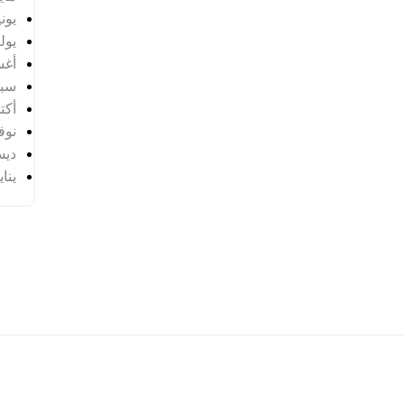
يونيو 
يوليو 
أغس
سبتم
أكتوب
نوفمب
ديسم
يناير 
Hak C