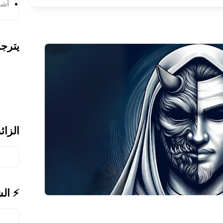
أشر
يترج
الزائ
⚡ ال