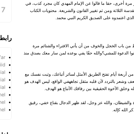
ر مرة أخرى، حقا ما قالوا عن الإمام المهدي كان مجرد كذب، في
دسة الثلاثة ومن ثم تغيير القانون والشريعة. محتويات الكتاب
ذي اعتمدوه على الصديق الكريم النبي محمد.
رابط
قط من باب الخجل والخوف من أن يأتي الافتراء والشتائم مرة
لقوا الدعوة للمشي؟والله حقًا يفي بوعده لمن سار معك بصدق منذ
far
iid
ial
ن أربعة أيام تفتح الطريق الأمثل لسائر أتباعك، وثبت نفسك مع
ial
ضعف وشعر بالتردد لأن قلبه مثقل تجاههفي الواقع، ليس الهدف هو
ial
له وخلق الأخوة الحقيقية بين رفاقك الأتباع هو الهدف.
nel
nel
وة والشيطان، والله عز وجل، لقد ظهر الدجال بقناع خفي، رقيق
nel
كر الله كإله.