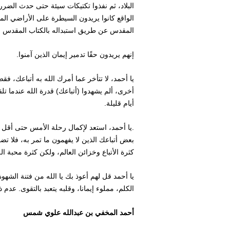
البلاد، ثم نفذوا تكتيكات سيئة حتى حدث الضر
الواقع كانوا يريدون السيطرة على الأراضي المق
المقدس عن طريق استبداله بالكتاب المقدس ال
إنهم يريدون حقًا تدمير إيمان الذين آمنوا.
يا أحمد، لا تتأخر عما أمرك الله به أتباعك، ف
أخرى، ألم يشهدوا (أتباعك) قدرة الله عندما ت
أيام قليلة.
.يا أحمد، استعد لإكمال رحلة الأمس حتى أقل م
بعض أتباعك الذين لا يفهمون ما تمر به، فلا ت
كثرة الأتباع وخزائن العالم، ولكن كثرة محبة ال
يا أحمد قل لهم أعوذ بك يا الله من فتنة الشه
الكلم، مملوء إيمانا، وقلبه يتعبد بالتقوى. عدم ذ
أحمد المخفي بن عبدالله علوي شمس