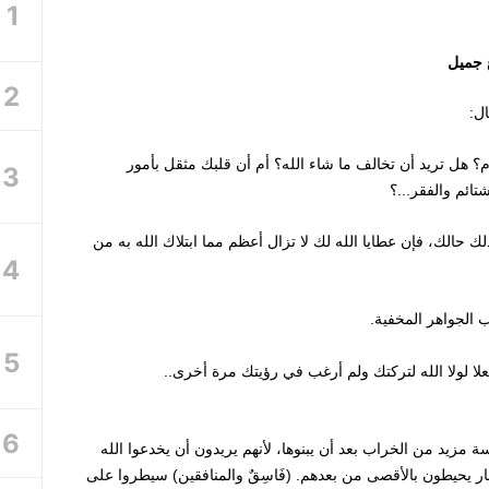
 جميل
ل:
م؟ هل تريد أن تخالف ما شاء الله؟ أم أن قلبك مثقل بأمور
تائم والفقر...؟
لك حالك، فإن عطايا الله لك لا تزال أعظم مما ابتلاك الله به من
 الجواهر المخفية.
علا لولا الله لتركتك ولم أرغب في رؤيتك مرة أخرى..
 مزيد من الخراب بعد أن يبنوها، لأنهم يريدون أن يخدعوا الله
فار يحيطون بالأقصى من بعدهم. (فَاسِقٌ والمنافقين) سيطروا على