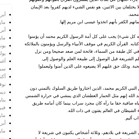
يختلفان بين الاثنين، هو نفس الشيء لديهم كفروا بعد الإيمان
أبريل
محمد.
مارس
انهم الكفر بأنهم اتخذوا عيسى ابن مريم إلها.
أبريل
الله كل شيء) يجب على كل أمة الرسول الكريم محمد أن يؤمنوا
مايو 4
 كتابه. القرآن الكريم في موقف الأنبياء والرسل ويؤمنون بالملائكة
يونيو 
ي كل طبقة من السماء، فاتحة لمن صعد صحيحا ومن نزل
يوليو 
علم الشريعة قبل الوصول إلى طبيعة العلم والوصول إلى
أغس
بة. وذلك حق عليهم ألا يضيعوه على الذين آمنوا وليعملوا
سبتم
أكتوب
نوفمب
 النبي الكريم محمد، الذين اختاروا طريق السلوك بالتمني دون
ديسم
عند الله إنهم مثل الحمار العطشان الذي يمشي في حرارة الشمس
يناير 
ياه صافية.حقا ما رآه كان مجرد سراب بينما كان أمامه طريق
فبراي
الشيطان في العالم يفتون في ذات الله.
مارس
ب أليم.
أبريل
مايو 5
ي الشريعة في بلادهم، وثلاثة أشخاص يكتبون في شريعة لا
يونيو 