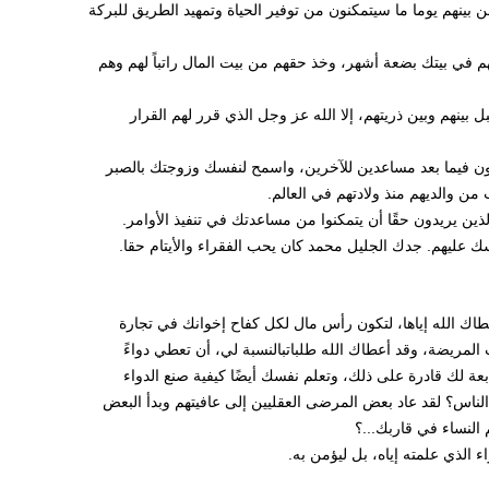
 بينهم يوما ما سيتمكنون من توفير الحياة وتمهيد الطريق للبركة
 في بيتك بضعة أشهر، وخذ حقهم من بيت المال راتباً لهم وهم
بينهم وبين ذريتهم، إلا الله عز وجل الذي قرر لهم القرار
حون فيما بعد مساعدين للآخرين، واسمح لنفسك وزوجتك بالصبر
من والديهم منذ ولادتهم في العالم.
ين يريدون حقًا أن يتمكنوا من مساعدتك في تنفيذ الأوامر.
ك عليهم. جدك الجليل محمد كان يحب الفقراء والأيتام حقا.
عطاك الله إياها، لتكون رأس مال لكل كفاح إخوانك في تجارة
لمريضة، وقد أعطاك الله طلباتبالنسبة لي، أن تعطي دواءً
ابعة لك قادرة على ذلك، وتعلم نفسك أيضًا كيفية صنع الدواء
لناس؟ لقد عاد بعض المرضى العقليين إلى عافيتهم وبدأ البعض
 النساء في قاربك...؟
 الذي علمته إياه، بل ليؤمن به.