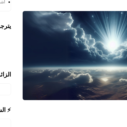
أشر
يترج
الزائ
⚡ ال