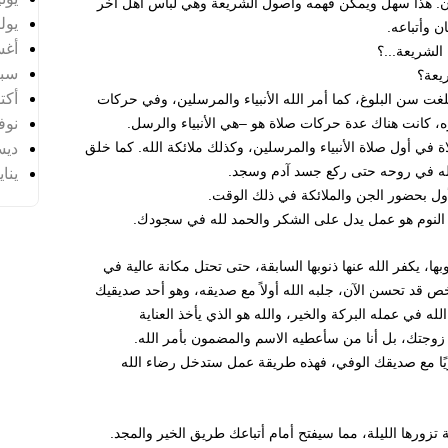
ن. هذا سهل ويمكن فهمه وأصول الشريعة وهي لباس أهل آخر
يوليو 
ن وأتباعه.
أغس
 الشريعة...؟
سبتم
ريعة؟
أكتوب
 سن البلوغ، كما أمر الله الأنبياء والمرسلين، وفي حركات
نوفمب
، كانت هناك عدة حركات صلاة هو –هي الأنبياء والرسل.
ديسم
في أول صلاة الأنبياء والمرسلين، وكذلك ملائكة الله. كما خلق
يناير 
 الله في روحه حتى ركع جسد آدم وسجد.
أول بحضور الجن والملائكة في ذلك الوقت.
 النوم هو عمل يدل على الشكر والحمد لله في سجودك.
ها، يكفر الله عنها ذنوبها السابقة، حتى تحتل مكانة عالية في
ص قد تحسن الآن، جلبه الله أولاً مع صديقه، وهو أحد صديقيك
ه في عمله البركة والخير، والله هو الذي يأخذ العناية
 زوجتك، بل أنا من سأعطيه الاسم والمضمون بأمر الله.
اريًا مع صديقك الوفي، فهذه طريقة عمل ستدخل رضاء الله
 تزورها الليلة، مما سيفتح أمام أتباعك طريق الخير والمجد.