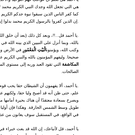
هي التي تجعل الله وجدك النبي الكريم محمد لا 
كما كفر الناس الذين سبقوا نبوة جدكم الكريم 
.إن الذين كفروا بالرسول الكريم محمد بدلوا إيم
.يا أحمد قل...!!، وبعد كل ذلك (بعد أن خلق 
بالله، وبما أنزل على النبيين الذي بينه الله في
الْبَيْتِ الْمَعْمُورِ
وكتب الله، ويؤمنون
في الأرض وف
صحيحا. وليفهم المؤمنون بالله والنبي الكريم 
المكاشفة
التي تقود العبد وربه إلى مستوى المح
الصالحات.
.يا أحمد، ألا يفهمون أن الشيطان حقا يحب قوم
علم، حتى ظن أنه قد أصبح وليا حقا، ولكنهم 
ويصرخ بسعادة معتقدًا أن هناك بحيرة أمامها م
طويل وسط الشمس الحارقة. وهكذا فإن أولياء 
في الواقع، في المستقبل سوف يعانون من عذا
يا أحمد، قل لأتباعك، إن الله قد بعث خبراء ف