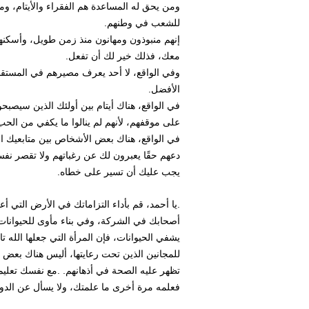
ومن يحق له المساعدة هم الفقراء والأيتام، ومن
للشعب في وطنهم.
إنهم منبوذون ومهانون منذ زمن طويل، وأسكنهم
معك، فذلك خير لك أن تفعل.
وفي الواقع، لا أحد يعرف مصيرهم في المستقبل 
الأفضل.
في الواقع، هناك أيتام بين أولئك الذين سيصب
على موقفهم، لأنهم لم ينالوا ما يكفي من الحب 
في الواقع، هناك بعض الأشخاص بين متابعيك الذ
دعهم حقًا يعبرون لك عن رغباتهم ولا تقصر نفس
يجب عليك أن تسير على خطاه.
.يا أحمد، قم بأداء التزاماتك في الأرض التي أ
أصحابك في الشركة، وفي بناء مأوى للحيوانات ا
يشفي الحيوانات، فإن المرأة التي جعلها الله ت
للمجانين الذين تحت رعايتها، أليس هناك بعض ا
تظهر عليه الصحة في أذهانهم. .مع نفسك تعليم
فعلمه مرة أخرى ما علمتك، ولا يسأل عن الدواء