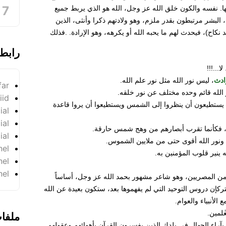
يها. نفسه والكون خلق الله عز وجل، الله هو الذي يربط جميع
البشر مرتبطون بقدر ملزم، وهو ولادتهم ذكرا وأنثى، الذين
كاح)، فيحدث لهم ما يحبه الله أو يكرهه، وهو الإرادة. .فذلك
رابط
ا...!!!
ادث
، ليس نور الله مثل نور علم الله.
far
 الله قائم وحده مختلف عن نور خلقه.
iid
ل يستطيعون أن ينظروا إلى الشمس ويستطيعوا أن يروا قاعدة
ial
ial
ه، فكأنما تقرب أبصارهم من وهج شمس حارقة.
ial
ر، ونور الله أقوى حتى من ملايين الشموس.
nel
ينير قلوب المؤمنين به.
nel
nel
 من المصريين، وهو شاعر مشهور بحمد الله عز وجل، أساساً
تركإن دروس التوحيد التي لم يفهموها بعد، ستكون بعيدة عن الله
 الأنبياء والعوام.
لمين.
ملفا
 بآراء الجهال في بلدك الذين يفسرون القرآن بأهوائهم وعقولهم