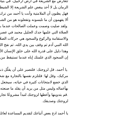
تتعارض مع الشريعة في أرض أرخبيل، في بنيا
الزمان.بل لا أحد يبغض علم الشريعة إلا الشيطا
فهل يظنون أن الملامتية وأنت يا أحمد من ترك
ألا يفهمون أن ما تلبسونه وتفعلونه هو من الش
.ولقد صليت وصمت وعملت الصالحات عندما بلغت
الصلاة التي علمها جدك الجليل محمد في عصره
والاستقامة والركوع والسجود هي حركات الصلاة 
الله النبي آدم ثم وقف بين يدي الله، ثم نفخ
وهذا دليل على قدرة الله على خلق الإنسان ال
إن السجود الذي علمتك إياه عندما تستيقظ من
.يا أحمد، قل لزوجتك: فلتصبر على أن يقلّل ذنوب
مركبك، وقل لها: فلتلزم نفسها بالتجارة مع شخ
الذي خضع لامتحانات كثيرة في حياته، سيجعل الل
بهأعماله.وليس مثل من يريد أن يقلد ما صنعته
.قم بتدوينها وأعطها لزوجتك لتبدأ مشروعًا تج
لزوجتك وصديقك.
يا أحمد ادع بعض أتباعك لتقديم المساعدة لعائلة