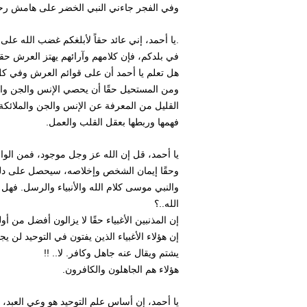
وفي الفجر جاءني النبي الخضر على هامش رحلتي
.يا أحمد، إني عائد حقاً لأبلغكم غضب الله عل
في بلدكم، فإن كلامهم وآرائهم يهتز العرش حقاً
هل تعلم يا أحمد أن على قوائم العرش وفي كل
ومن المستحيل حقًا أن يحصي الإنس والجن وا
القليل من المعرفة عن الإنس والجن والملائكة 
فهمها وربطها بعقل القلب والعمل.
يا أحمد، قل إن الله عز وجل موجود، فمن الوا
وحقًا إيمان الشخص وإخلاصه، سيحصل على دليل 
والنبي موسى كلام الله والأنبياء والرسل. فهل
الله..؟
إن المذنبين الأغبياء حقًا لا يزالون أفضل من أول
إن هؤلاء الأغبياء الذين يفتون في التوحيد لن 
يشتم ويقال عنه جاهل وكافر. لا.. !!
هؤلاء هم الجاهلون والكافرون.
يا أحمد، إن أساس علم التوحيد هو وعي العبد،