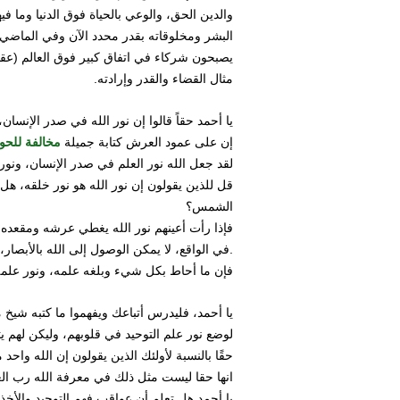
والدين الحق، والوعي بالحياة فوق الدنيا وما ف
البشر ومخلوقاته بقدر محدد الآن وفي الماضي، 
يصبحون شركاء في اتفاق كبير فوق العالم (عقد ن
مثال القضاء والقدر وإرادته.
يا أحمد حقاً قالوا إن نور الله في صدر الإنسان، ل
مخالفة للحو
إن على عمود العرش كتابة جميلة
لقد جعل الله نور العلم في صدر الإنسان، ونور
قل للذين يقولون إن نور الله هو نور خلقه، ه
الشمس؟
فإذا رأت أعينهم نور الله يغطي عرشه ومقعد
.في الواقع، لا يمكن الوصول إلى الله بالأبصا
فإن ما أحاط بكل شيء وبلغه علمه، ونور علمه 
يا أحمد، فليدرس أتباعك ويفهموا ما كتبه شيخ
لوضع نور علم التوحيد في قلوبهم، وليكن لهم ي
حقًا بالنسبة لأولئك الذين يقولون إن الله واحد مع
انها حقا ليست مثل ذلك في معرفة الله رب العٰ
يا أحمد هل تعلم أن عواقب فهم التوحيد والأخذ