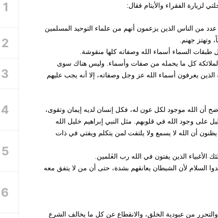
 لزيارة الفقراء والأيتام فقال:
ى عدد من الناس الذين يزعمون أنهم من علماء التوحيد المسلمين
، وتهتز جهنم.
 طبقات السماء أسماء الله وصفاته كلها منقوشة.
لملائكة كل ما يحمله من صفات وأسماء. وليس هناك سوى
الذين يعرفون أسماء الله عز وجل وصفاته، إلا أنه يجب عليهم
ضح أن الله موجود لكل عون له، فكل إنسان لديه إيمان وتقوى،
على وجود الله في قلوبهم. مثل النبي إبراهيم خليل الله
 يظنون أن الله لا يسمع ولا يلتفت لمن يتكلم ويفتي في ذات
ئك الأغبياء الذين يفتون في الله رب العٰلمين.
يجدوا السلام لأن الشيطان يعانقهم بشدة، حتى أن من لا يتفق معه
 والتحرر من عبودية الخلق، والانقطاع عن كل ما يخالف الشرع