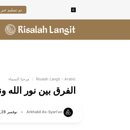
تم تسليم خبر 
Risalah Langit - Arabic
\
مرحبا السماء
الفرق بين نور الله ون
Arkhabil As-Syari'un
•
نوفمبر 28, 2024