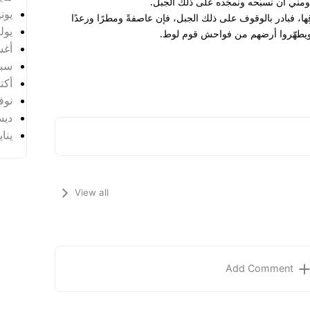
ك ومني أن نسبّحه ونمجّده على ذلك الجبل.
يونيو 
رقِها، فبادر بالوقوف على ذلك الجبل، فإن عاصفةً ومطرًا ورعدًا
يوليو 
 ويطهّروا أرضهم من فواحش قوم لوط.
أغس
سبتم
أكتوب
نوفمب
ديسم
يناير 
View all
Add Comment