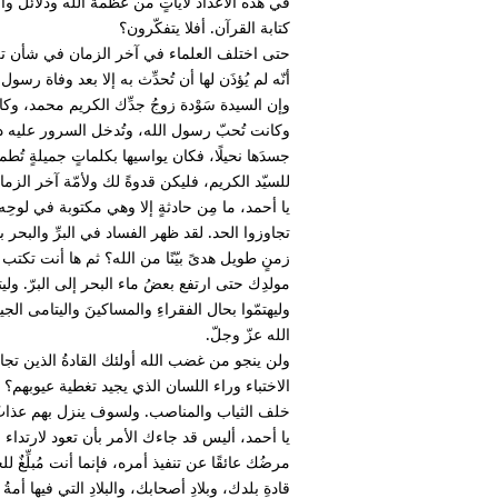
في هذه الأعداد لآياتٍ من عظَمة الله ودلائلَ 
كتابة القرآن. أفلا يتفكّرون؟
حتى اختلف العلماء في آخر الزمان في شأن تلك
أنّه لم يُؤذَن لها أن تُحدِّث به إلا بعد وفاة رسول
وإن السيدة سَوْدة زوجُ جدِّك الكريم محمد، وكا
وكانت تُحبّ رسول الله، وتُدخل السرور عليه د
جسدَها نحيلًا، فكان يواسيها بكلماتٍ جميلةٍ تُطم
للسيّد الكريم، فليكن قدوةً لك ولأمّة آخر الزما
يا أحمد، ما مِن حادثةٍ إلا وهي مكتوبة في لوحِ
تجاوزوا الحد. لقد ظهر الفساد في البرِّ والبح
زمنٍ طويل هدىً بيّنًا من الله؟ ثم ها أنت تكتب الت
مولدِك حتى ارتفع بعضُ ماء البحر إلى البرّ. وليت
وليهتمّوا بحال الفقراءِ والمساكينَ واليتامى الجي
الله عزّ وجلّ.
ولن ينجو من غضب الله أولئك القادةُ الذين تج
الاختباء وراء اللسان الذي يجيد تغطية عيوبهم؟ إنّ 
خلف الثياب والمناصب. ولسوف ينزل بهم عذابُ ال
يا أحمد، أليس قد جاءك الأمر بأن تعود لارتداء جُ
مرضُك عائقًا عن تنفيذ أمره، فإنما أنت مُبلِّغٌ 
قادةِ بلدك، وبلادِ أصحابك، والبلادِ التي فيها أمةُ