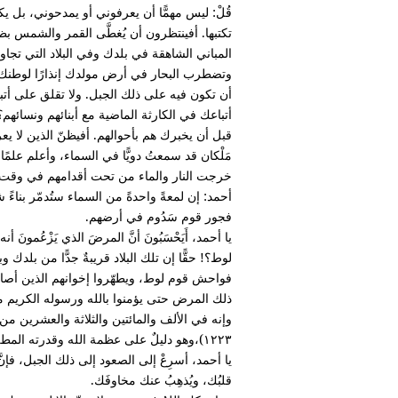
قُلْ: ليس مهمًّا أن يعرفوني أو يمدحوني، بل ي
تكتبها. أفينتظرون أن يُغطَّى القمر والشمس 
المباني الشاهقة في بلدك وفي البلاد التي تج
وتضطرب البحار في أرض مولدك إنذارًا لوطنك… ف
أن تكون فيه على ذلك الجبل. ولا تقلق على أتباعك
أتباعك في الكارثة الماضية مع أبنائهم ونسائهم؟ ف
قبل أن يخبرك هم بأحوالهم. أفيظنّ الذين لا يعرفو
مَلْكان قد سمعتُ دويًّا في السماء، وأعلم علمًا يق
خرجت النار والماء من تحت أقدامهم في وقت و
أحمد: إن لمعةً واحدةً من السماء ستُدمّر بناءً 
فجور قوم سَدُوم في أرضهم.
يا أحمد، أَيَحْسَبُونَ أنَّ المرضَ الذي يَزْعُمونَ
لوط؟! حقًّا إن تلك البلاد قريبةٌ جدًّا من بلدك و
فواحش قوم لوط، ويطهّروا إخوانهم الذين أصابهم
ذلك المرض حتى يؤمنوا بالله ورسوله الكريم مح
وإنه في الألف والمائتين والثلاثة والعشرين من
١٢٢٣)،وهو دليلٌ على عظمة الله وقدرته المطلقة على كل شيء.
يا أحمد، أسرِعْ إلى الصعود إلى ذلك الجبل، فإن
قلبُك، ويُذهِبُ عنك مخاوفَك.