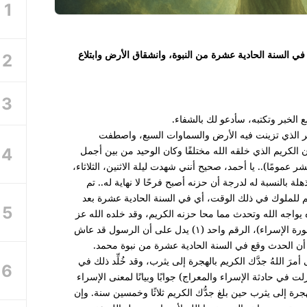
ي في السنة الحادية عشرة من النبوة، وانشقاق الأرض وابتلاع
ع الخبر وتكتبه، سأدعو لك بالشفاء.
 الذي تزينت فيه الأرض والسماوات السبع، واصطفت
ان الكريم الذي خلقه الله مختلفًا وكان الوحيد من بين أجمل
 عمومًا).. يا أحمد، صحيح أنني شهدت ليلة الاثنين، الثلاثاء،
 بالنسبة له لدرجة أن حزنه أصبح فرحًا لا نهاية له.. تم
٦ وفقًا لعلم التنجيم للملوك في ذلك الوقت، أي في السنة الحادية عشرة بعد
ه يواجه الله وتحدث مما محا حزنه الكريم، وقد خلده الله عز
وجل في القرآن بـ ١١١ آية عن تلك الرحلة (سورة الإسراء)، الرقم واحد (١) يدل على أن الرسول قد عاش
مرَ اللهُ جدَّك الكريم بالهجرة إلى يثرب، وقد خُلِّد ذلك في
ت في حادثة الإسراء والمعراج) جوابًا وبيانًا لمعنى الإسراء
جرة إلى يثرب حين بلغ جدُّك الكريم ثلاثًا وخمسين سنة. وإن