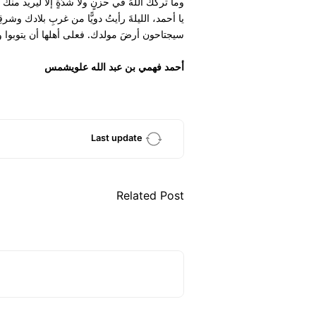
وما تركك اللهُ في حزنٍ ولا شدّةٍ إلا ليريد من
يا أحمد، الليلةَ رأيتُ دويًّا من غربِ بلادك وش
سيجتاحون أرضَ مولدك. فعلى أهلها أن يتوبوا
أحمد فهمي بن عبد الله علويشمس
Last update
Related Post