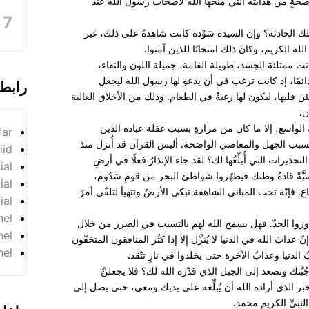
واضحةٍ من هدايته التي منحها الله لأصحاب رسول الله عند
 الحادثة؟ وإن السيدة سَوْدة كانت شاهدةً على ذلك، غير
 الله الكريم، وكان ذلك امتحانًا للذين آمنوا.
نت ممتلئة الجسد، طويلة القامة، جميلة اللون والنقاء،
ائمًا، إذ كانت ترغب في أن يدعو لها رسول الله ليجعل
رابط
ئن قلبها، ليكون لها رغبةٌ في الطعام. وذلك من الأخلاق العالية
ن.
ه الواسع، إلا ما كان من مرارةٍ بسبب غفلة عباده الذين
far
ر بسبب الجهل والمعاصي الواضحة. أليس القرآن قد أُنزل منذ
iid
حذيرات التي أُبلِّغُها لك؟ لقد جاء الإنذارُ فعلًا في أرضِ
ial
نبَّهْ قادةُ وطنك فيطهّروا شواطئ البحر من قومِ سَدُوم،
ial
اع. فإنّه تحت المباني الشاهقة تبكي الأرضُ وتتهيأ لتلقّي أمرَ
ial
nel
اوزوا الحدّ. فهل يسمح الله لهم بالتسبب في الضرر من خلال
nel
عذابَ الله في الدنيا لا يُنزَّل إلا إذا كثُر المنافقون المتخفّون
nel
دنيا وعذابُ الآخرة حتى يخلدوا في نارٍ تتّقد.
بَّتك وتصعد إلى الجبل الذي قدّره الله لك؟ فلا يجعلنَّ
للخبر الذي أراده الله أن يُبلِّغه على يديك ومعي، حتى يصل إلى
 النبيِّ الكريم محمد.