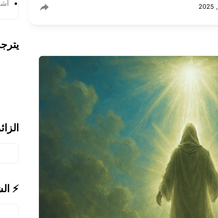
أشر
يترج
الزائ
⚡ ال