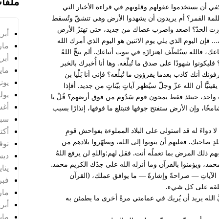
ملفا
كفي أن يستخدموا عقولهم وقلوبهم في قراءة الأخبار التي
بظلمة القمر؟ أم يريدون أن يشهدوا الأرض وهي تنشقّ وتُسقط
اوزت الحدّ؟ اصعد واضرب عصاك من جديد، حتى تهتزّ الأرض
أبريل
إن اليوم الذي يلي يوم الاثنين هو اليوم الذي أمرك الله
مارس
، فالله سيُلطّف اهتزازَه في بيوت أتباعك. ألم ينجِّ اللهُ
أبريل
ليكونوا شهودًا على صدق ما تُبلِّغه. وها أنا أُخبرك بالخبر
مايو 4
نك أنك كاذب بعدما يقرؤون ما تُبلِّغه؟ فإني أنا بَلْيا بن
يونيو 
ينيًّا أن الله عزّ وجلّ سيُظهر آياتٍ بيّناتٍ من جديد. أفإذا
يوليو 
احد، حينئذ فقط يمحون قوم سَدُوم من فوق أرضهم؟ قُلْ يا
أغس
شامخًا، وإن الأرض ستفتح جوفها فتبتلع ما فوقها، إنذارًا بسبب
سبتم
 أنه لا دواءَ له قد استولى على البلاد المملوءة بفواحش قومِ
أكتوب
بلدِ صاحبك. فعليهم أن يتوبوا إلى الله، ويطهّروا بلادهم من
نوفمب
 ذلك المرض بما تعملُه أنت. فقل لهم:واللهِ لن يرفع اللهُ
ديسم
مد، ويؤمنوا بالقرآن وما أنزله الله على جدّك الكريم محمد.
يناير 
 الآياتِ — صراحةً وإشارةً — ما يوافق عملك، (القرآن
فبراي
مارس
َّ الله يريد أن يُريك في عمامتي مرةً أخرى ما يطمئن به
أبريل
مايو 5