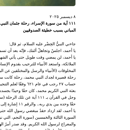
٨ ديسمبر ٢٠٢٥
١١١ آية من سورة الإسراء، رحلة جثمان النب
المباني بسبب خطيئة الصدوقيين
جاءني النبيُّ الخِضْر عليه السلام، ثم قال:
يا أحمد، اجلسْ وتجاهلْ ألمَك، فإنّه بعد أن تسم
يا أحمد، لن يمضي وقت طويل حتى يأتي الشهر
الملائكة، واستعد الأنبياء للترحيب بقدوم الإنس
المخلوقات (الأنبياء والرسل والمختلفين عن البشر
رحلة قصيرة لجدك النبي محمد، رحلة كانت مذهلة
حساب ٢٧ رجب في عام ٢١
بعثة النبي الكريم محمد، كان حقًا وحيدًا بجسد
حقًا وحده بين يدي ربه.. والرقم ١١ إشارة إلى أن الحدث وقع في السنة الحادية عشرة من نبوة محمد.
يا أحمد، لقد ازداد حقدُ مبغضي رسولِ الله حتى أ
السورة الثالثة والخمسين (سورة النجم، التي نزل
والمعراج لرسول الله الكريم. وقد صدر أمرُ اله