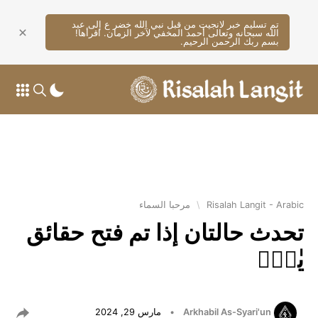
تم تسليم خبر لانجيت من قبل نبي الله خضر ع إلى عبد
الله سبحانه وتعالى أحمد المخفي لآخر الزمان. اقرأها!
بسم ربك الرحمن الرحيم.
Risalah Langit - Arabic
\
مرحبا السماء
تحدث حالتان إذا تم فتح حقائق
يٰسۤۚ
Arkhabil As-Syari'un
•
مارس 29, 2024