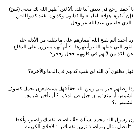
يا أحمد ارجع في بعض أتباعك. .ألا لئن أظهر الله لك معنى (يٰسٓ)
فإن أنكرها هؤلاء العلماء والكذابون وكذبوك، فقد كذبوا الحق
الذي جاء من عند الله عز وجل..
ويا أحمد ألم يفتح الله أبصارهم على ما نقلته من الأدلة على
القوة التي جعلها الله وأظهرها...؟ أم أنهم يصرون على الدفاع
عن الكذابين لأنهم في قلوبهم خجل وفخر؟
فهل يظنون أن الله لن يثيب كذبهم في الدنيا والآخرة؟
إذا وصلهم خبر مني ومن الله حقاً فهل يستطيعون تحمل كسوف
الشمس أو منع ثوران جبل في بلدكم..؟ أو تأخير شروق
الشمس..؟
إن رسول الله محمد يسألك حقًا، اضبط نفسك واصبر، وأعط
أفضل مثال بمواصلة تزيين نفسك بـ "الأخلاق الكريمة"..