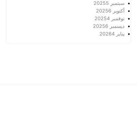
سبتمبر 2025
5
أكتوبر 2025
6
نوفمبر 2025
4
ديسمبر 2025
6
يناير 2026
4
عن
خصوصية
Hak Cipta Terpelihara ©
2026 -
Arkhabil As-Syari'un.