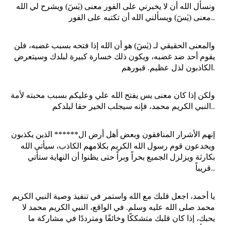
ونسأل الله أن لا يخبرني على الفور معنى (يٰسٓ) ويشرح لي الله
معنى (يٰسٓ) ويسألني الله أن تكتبه على الفور..
والمعنى الحقيقي لـ (يٰسٓ) هو أن الله إذا فتحه بسبب غضبه، فلن
يقوم أحد ضد غضبه، ويكون ذلك خسارة كبيرة لبلدك وسيتعرض
الكاذبون لذل عظيم. قبورهم.
ولكن إذا كان معنى يس يفتح الله علي وعليكم بسبب محبته لأمة
النبي الكريم محمد، فإنه سيجلب الخير حقا لبلدكم..
إنهم الأشرار المنافقون وبعض أهل أرض ال****** الذين يكذبون
بكلامهم
ويخدعون قوم رسول الله الكريم
الكاذب، سيأتي الله
بكارثة ويزلزل الجميع بحراً وبراً حتى يظنوا أن النهاية ستأتي
قريباً..
يا أحمد، اجعل قلبك مع الله واستمر في تنفيذ وصية النبي الكريم
محمد صلى الله عليه وسلم. في الواقع، النبي الكريم محمد لا
يحبك، إذا كان قلبك متشككًا وخائفًا ومترددًا في مشاركة ما