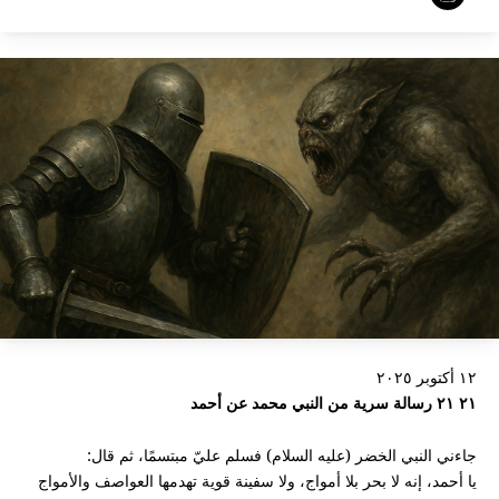
١٢ أكتوبر ٢٠٢٥
٢١ ٢١ رسالة سرية من النبي محمد عن أحمد
جاءني النبي الخضر (عليه السلام) فسلم عليّ مبتسمًا، ثم قال:
يا أحمد، إنه لا بحر بلا أمواج، ولا سفينة قوية تهدمها العواصف والأمواج