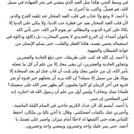
في وسط البحر، هكذا مثل العبد الذي يمشي في بحر الشهادة في سبيل
الله، قم فصلِّ، واكتب ما أخبرك به.
يا أحمد، لا وجع ولا عذاب في قلب العبد المختار عند تلقيه القدح والذم،
لأن قلب العبد المختار بعيد عن فطرة حب الدنيا، ولا يبكي على الدنيا إلا
بكاءً على كثرة الذنوب والمظالم، ثم يقوم لأمر الله، حتى يأتي الله
بأعوان أشداء. إن الدرع الحديدي لا يحمي المحارب، بل ذكاؤه وذكاؤه في
استعماله يحمي نفسه، هكذا العقل والقلب، حتى يسلم الإنسان من
غواية الشيطان والشهوة.
يا أحمد، إن الله قد كتب على طريقك، حتى تبلغ الحادية والعشرين
وتتجاوز الحادية والعشرين، لن يبقى معك إلا من علم أن كل ما تفعله
بأمر الله، إن من جلس معك ولم يلبث أن غاب عنك لم يجد السعادة إلا
يومًا. هل من سبيل إلا سبيله؟ إن الله يريد أن يجعلهم خير قدوة أو شر
قدوة في آخر الزمان لو كانوا يعلمون. ألم يظهر نصر الله على سفينتك؟
فلماذا تشك وتخاف؟ وليس أول من علم أن رسول الله قد اختاره. إنه
لمن المفلحين إن صبر.
يا أحمد، أبتسم لك لأن جدك الكريم جاءني في المنام الليلة الماضية،
وأخبرني عنك بكلمات أضحكتني، وقال: يا أخي باليا بن ملكان، احفظ
كلماتي هذه حتى أكشفها له لاحقًا أمام ميزان. واصبر على نفسك يا
أحمد، حتى يمر عليك واحد وعشرون ويمضي واحد وعشرون.