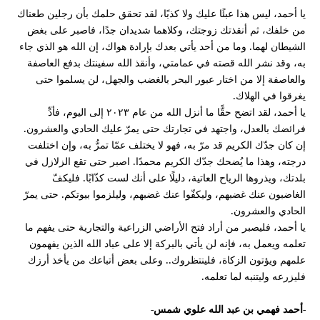
يا أحمد، ليس هذا عبئًا عليك ولا كذبًا، لقد تحقق حلمك بأن رجلين طعناك
من خلفك، ثم أنقذتك زوجتك، وكلاهما شديدان جدًا، فاصبر على بغض
الشيطان لهما. وما من أحد يأتي بعدك بإرادة هواك، إن الله هو الذي جاء
به، وقد نشر الله قصته في عمامتي، وأنقذ الله سفينتك بدفع العاصفة
والعاصفة إلا من اختار عبور البحر بالغضب والجهل، لن يسلموا حتى
يغرقوا في الهلاك.
يا أحمد، لقد اتضح حقًّا ما أنزل الله من عام ٢٠٢٣ إلى اليوم، فأدِّ
فرائضك بالعدل، واجتهد في تجارتك حتى يمرّ عليك الحادي والعشرون.
إن كان جدّك الكريم قد مرّ به، فهو لا يختلف عمّا تمرُّ به، وإن اختلفت
درجته، وهذا ما يُضحك جدّك الكريم محمدًا. اصبر حتى تقع الزلازل في
بلدتك، ويذروها الرياح العاتية، دليلًا على أنك لست كذّابًا. فليكفّ
الغاضبون عنك غضبهم، وليكفّوا عنك غضبهم، وليلزموا بيوتكم. حتى يمرّ
الحادي والعشرون.
يا أحمد، فليصبر من أراد فتح الأراضي الزراعية والتجارية حتى يفهم ما
تعلمه ويعمل به، فإنه لن يأتي بالبركة إلا على عباد الله الذين يفهمون
علمهم ويؤتون الزكاة، فلينتظروك.. وعلى بعض أتباعك من يأخذ أرزك
فليزرعه وليتنبه لما تعلمه.
-أحمد فهمي بن عبد الله علوي شمس-