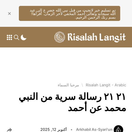
تم تسليم خبر لانجيت من قبل نبي الله خضر ع إلى عبد
الله سبحانه وتعالى أحمد المخفي لآخر الزمان. اقرأها!
بسم ربك الرحمن الرحيم.
Risalah Langit - Arabic
\
مرحبا السماء
٢١ ٢١ رسالة سرية من النبي
محمد عن أحمد
Arkhabil As-Syari'un
•
أكتوبر 12, 2025