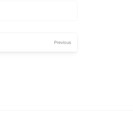
Previous
عن
خصوصية
ipta Terpelihara ©
2026 -
Arkhabil As-Syari'un.