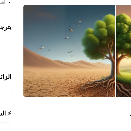
أشر
يترج
الزائ
⚡ ال