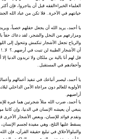
العلماء الخبراءالفقه قبل أن يتاجروا، فإن أكثر
خيانتهم في الآخرة.. فلا تكن من عباد الله الجش
يا أحمد، يريد الله أن يجعل حقلهم خصباً، ويري
ومزارعهم من النخل والشجر، لقد دعاك حقاً با
والرياح تجعل الأشجار تنكمش وتتحول إلى الل
أن الأشجار الطيبة لن تنبت في أرضهم..؟ لا..! 
قل لهم أنا بالية بن ملكان ولا تريدون الدنيا إلا أ
وأحفادهم في المستقبل..
يا أحمد، ليصبر أتباعك في تنفيذ أعمالهم وأعم
الأولوية للعالم دون مراعاة الأمن الداخلي لبل
أراضيهم.
يا أحمد، ضرب الله مثلاً شجرتين هما عبره للإ
ينبغي أن يعيشه الإنسان في الدنيا، وإن كانتا 
وتقدم فوائد للإنسان، وبعض الأشجار الأخرى قاد
يسقط عليها الثلج، وهي مفيدة لجسم الإنسان،
والنبلوالأخلاق في تبليغ حقيقة القرآن، فإن الل
.يا أحمد، خذ هذين النوعين من الفاكهة والخشب