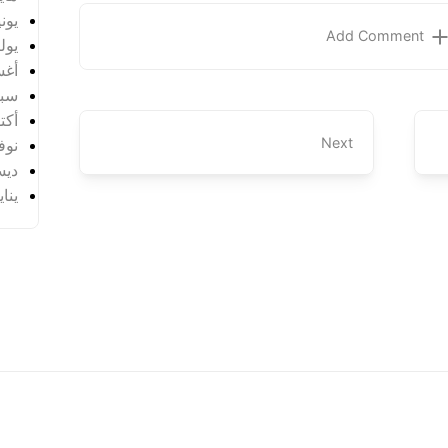
يونيو 
Add Comment
يوليو 
أغس
سبتم
أكتوب
Next
نوفمب
ديسم
يناير 
Hak C