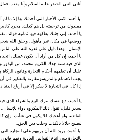
أتاني النبي الخضر عليه السلام وأنا متعب فقال
.يا أحمد اكتب الأخبار التي أحدثك بها إلا ما لم
مقلدوك من ترجمته بل هم كذلك. مجرد كاذبين
يا أحمد، إني جئتك بفاكهة فيها ثمانية فوائد، ت
ووضعها في مكان غير مأهول، وخلق الله شجرةقا
الإنسان.. وهذا دليل على قدرة الله على الناس
يا أحمد، إن كل من أراد أن يكون عملك، اتخذ هذ
الذي فيه سنة جدك الكريم محمد، من البذور وال
عليك أن تعلمهم أحكام التجارة وقانون الزكاة وأ
يجب الاهتمام والتدريسومقارنة بالتفكير في أر
إذا كان في التجارة لا يفكر إلا في أرباح الدنيا
يا أحمد، دع نفسك تترك البيع والشراء الذي في
بسعر قليل، تقول ذلك"المكروه دواء للإنسان.. 
الفائدة، ولو أعجبك فلا يكون في شأنك. وإن كان
ليصبح حلالا بالكذب وجلب دين الحق..
.يا أحمد، يريد الله أن يربيهم على التجارة ال
بالتجارة دون اتباع القوانين العادلة وفهم قان