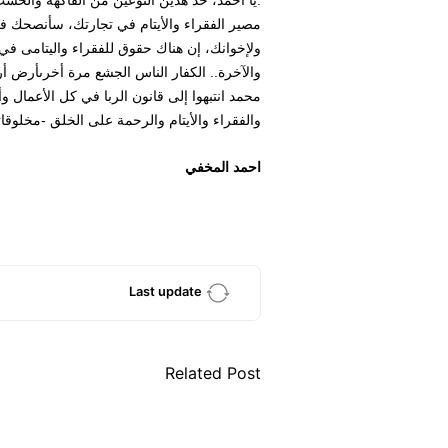
مصير الفقراء والأيتام في تجارتك، سأنصحك ف
ولإخوانك، إن هناك حقوق للفقراء واليتامى في
والآخرة.. الكفار الناس الجشع مرة أخرىأرض أرخ
محمد انتبهوا إلى قانون الربا في كل الأعمال وأ
والفقراء والأيتام والرحمة على الخلق -مخلوقات
احمد المخفي
Last update
Related Post