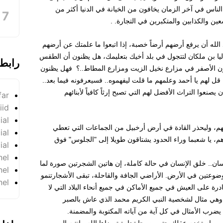
 الناس في آخر الزمان يخافون من الخيانة في الدنيا أكثر من
عين والكذابين والمتكبرين في التجارة. .
د الله أن يرفع أرضهم أرضاً خصبة، إذا اتبعوا ما علمتك عن أرضهم
ليا بن ملكان لتتجول في بلد أخيك بتعليمك، هل يظنون أن الطقس
رابط
ون الأصفر في مزارع نخيل الزيت ومزارع المطاط..؟ فهل يظنون
قل لهم يا أحمد وعلمهم ما قلت ليفهموه.. فسيعرفونه فيما بعد..
ن يصنعوا التراث الأفضل لهم التي تصبح إرثاً كافياً لأبنائهم
far
iid
ial
الهم، وليحذر القادة في أرض أرخبيل من الجماعات التي تعطي
ial
ادهم، يا شعبما وراء الحدود يشتاقون طويلا إلى "الجلوس" فوق
ial
nel
نسان.. خلق الإنسان في حالة كاملة، إن هاتين الشجرتين صورة لما
nel
موضوعتين في الأرض. الأراضي الجافة والقاحلة، تبقى الأشجارتنمو
nel
رة على العيش في جميع الأماكن في جميع أنحاء البلاد التي لا
 وهي مثال لشخصية النبي الكريم محمد الذي عاش بالصبر
ه يضرب الأمثال في كل آية من آياته المكتوبة والمضمنة.
، واستخدم عقلك حتى يصبحا تجارة ترضاها الله.. انتبه إلى