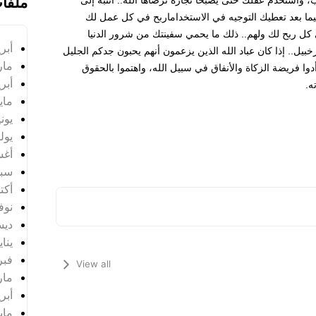
ملفا
يما بعد تعطيك التوجيه في الاستخداماربح في كل عمل لك
 كل ربح لك ولهم.. ذلك ما يحمي سفينتك من شرور الدنيا
أبريل
بيل.. إذا كان عباد الله الذين يزعمون أنهم يحبون جدكم الجليل
مارس
دوا فريضة الزكاة والأنفاق في سبيل الله، واهتموا بالحقوق
أبريل
ه.
مايو 4
يونيو 
يوليو 
أغس
سبتم
أكتوب
نوفمب
ديسم
يناير 
فبراي
View all
مارس
أبريل
مايو 5