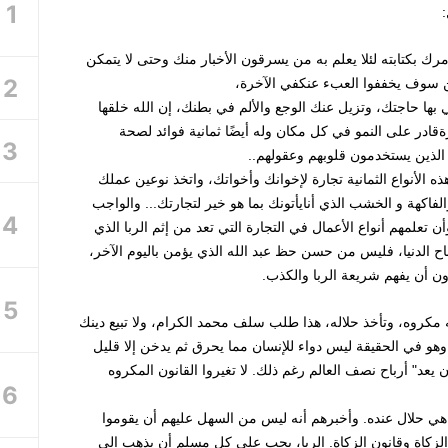
:
 آمرك بكتابته لئلا يعلم به من يسرقون الأخبار منك وحتى لا يتمكن
 سوف يخففوا العبء عنكفي الآخرة،
في بها حاجتك، وتزيل عنك الوجع والألم في بطنك، إن الله خلقها
در على النمو في كل مكان وله أيضًا ثمانية فوائد لصحة
 الذين يستخدمون قلوبهم وعقولهم..
ه الأنواع الثمانية تجارة لإخوانك وأخواتك، واتخذ نوعين عملك
فاكهة و الخشب الذي أنايأتونك بما هو خير لتجارتك... والواجب
ن تعلمهم أنواع الأعمال في التجارة التي تعد من إثم الربا الذي
باح الدنيا، فليس من حسن حظ عبد الله الذي يؤمن باليوم الآخر،
 دون أن يفهم شريعة الربا والكذب.
ه مكروه، وتأخذ حلاله، هذا طلب سلف محمد الكرام، ولا تبيع دينك
وهو في الحقيقة ليس دواء للإنسان مما يحرق ثم يدخن إلا قليل
 يعد" أرباح نصف العالم رغم ذلك. لا تغيروا القانون المكروه
تي هي حلال عنده. وأخبرهم أنه ليس من السهل عليهم أن يقوموا
ون الزكاة وقانون الزكاة. الربا، يجب على كل مسلم أن يذهب إلى