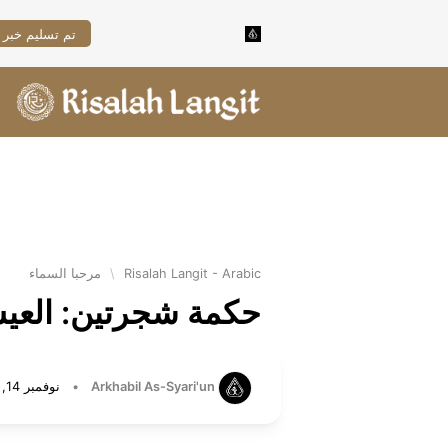
تم تسليم خبر 
Risalah Langit - Arabic
\
مرحبا السماء
حكمة شجرتين: العيش
Arkhabil As-Syari'un
•
نوفمبر 14, 2024